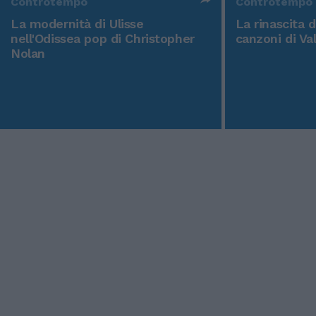
Controtempo
Controtempo
La modernità di Ulisse
La rinascita 
nell'Odissea pop di Christopher
canzoni di Va
Nolan