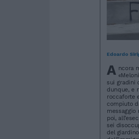
Edoardo Sir
A
ncora m
«Meloni
sui gradini
dunque, e n
roccaforte e
compiuto da 
messaggio ri
poi, all’es
sei disoccup
del giardin