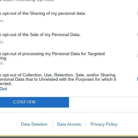
 Democratico, mediante il segretario
ego Lenzini. «Il confronto civile, seppur
o opt-out of the Sharing of my personal data.
ima diversità di opinioni e orientamenti –
In
 non può essere messo in discussione da
sto tipo». Non è, comunque, la prima volta
o opt-out of the Sale of my Personal Data.
ica romana finisce nel mirino di chi
In
are terrore. Minacce di morte verso il
to opt-out of processing my Personal Data for Targeted
del Consiglio erano apparse anche, in un
ing.
 Firenze, durante il giorno della Festa
In
blica. «Meloni appesa» e «Meloni prima
o opt-out of Collection, Use, Retention, Sale, and/or Sharing
 era comparso in uno dei punti più
ersonal Data that Is Unrelated with the Purposes for which it
 del quartiere di Campo di Marte.
lected.
Out
CONFIRM
Data Deletion
Data Access
Privacy Policy