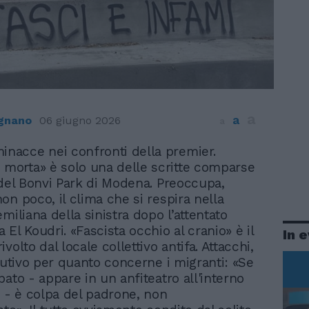
a
a
ignano
06 giugno 2026
a
inacce nei confronti della premier.
 morta» è solo una delle scritte comparse
 del Bonvi Park di Modena. Preoccupa,
on poco, il clima che si respira nella
miliana della sinistra dopo l’attentato
El Koudri. «Fascista occhio al cranio» è il
In 
volto dal locale collettivo antifa. Attacchi,
ecutivo per quanto concerne i migranti: «Se
ato - appare in un anfiteatro all'interno
o - è colpa del padrone, non