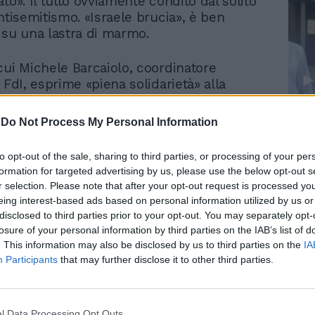
to». Il tutto ovviamente condito dal solito
ntisemitismo. «Israele brucia», è ben
 su una lastra di marmo.
cui Michele Barcaiolo, coordinatore
 FdI, esprime «piena solidarietà» alla
ina di Palazzo Chigi. «Un gesto vile e
io – commenta sui social – che colpisce
Le
-
Do Not Process My Personal Information
a persona, ma le istituzioni democratiche
da
Rudy Giuliani a Come States?
Le
mplesso. E spero che tutte le forze
to opt-out of the sale, sharing to third parties, or processing of your per
Trump, Meloni e la strategia
biano l’onesta intellettuale di condannare
formation for targeted advertising by us, please use the below opt-out s
americana
duto. Il confronto politico non può mai
r selection. Please note that after your opt-out request is processed y
n odio. Confido nel lavoro delle autorità
eing interest-based ads based on personal information utilized by us or
nga fatta rapidamente piena luce e siano
disclosed to third parties prior to your opt-out. You may separately opt-
i responsabili». Sulla stessa linea d’onda
losure of your personal information by third parties on the IAB’s list of
gnami, capogruppo di FdI alla Camera: «Ci
. This information may also be disclosed by us to third parties on the
IA
Participants
that may further disclose it to other third parties.
he questi vili che fomentano un clima di
 siano assicurati alla giustizia».
, intanto, ferma condanna per l’accaduto
l Data Processing Opt Outs