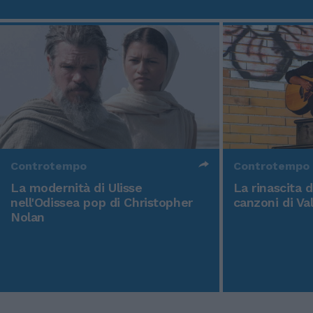
Controtempo
Controtempo
La modernità di Ulisse
La rinascita 
nell'Odissea pop di Christopher
canzoni di Va
Nolan