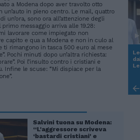
ato a Modena dopo aver travolto otto
 un’auto in pieno centro. Le mail, quattro
di un’ora, sono ora all’attenzione degli
Il primo messaggio arriva alle 19.28:
mi lavorare come impiegato non
e capito e qua a Modena e non in culo al
 ti rimangono in tasca 500 euro al mese
Le
e”. Pochi minuti dopo un’altra richiesta:
da
rare”. Poi l’insulto contro i cristiani e
Rudy Giuliani a Come States?
Le
. Infine le scuse: “Mi dispiace per la
Trump, Meloni e la strategia
one”.
americana
Salvini tuona su Modena:
“L'aggressore scriveva
‘bastardi cristiani' e