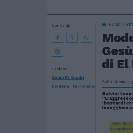
HOME
AT
Condividi:
Moden
Gesù,
di El
Esplora:
Salim El Koudri
Sullo stesso a
modena
terrorismo
Salvini tuo
“L'aggresso
‘bastardi cri
inneggiava a