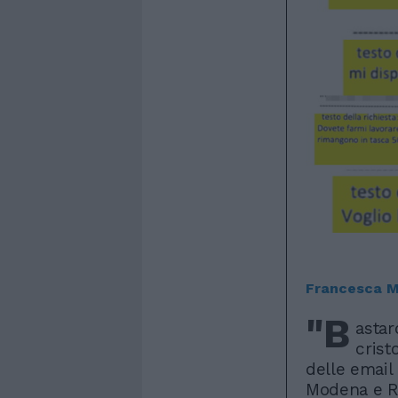
Francesca M
"B
astar
crist
delle email 
Modena e Re