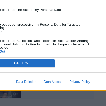
ai servizi di salute mentale per disturbi
Al momento non sono emersi collegamenti
o opt-out of the Sale of my Personal Data.
stremisti né elementi legati all’uso di
In
ga. Ma ciò che sta emergendo e la
to opt-out of processing my Personal Data for Targeted
ll’attacco portato avanti a Modena,
ing.
costruire un profilo che ricorda altro.
In
o opt-out of Collection, Use, Retention, Sale, and/or Sharing
ersonal Data that Is Unrelated with the Purposes for which it
lected.
Out
CONFIRM
"Prima un boato poi
sangue ovunque". Il
racconto dell'eroe di
Modena
Data Deletion
Data Access
Privacy Policy