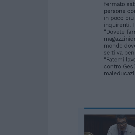
fermato sab
persone con
in poco più 
inquirenti. 
“Dovete far
magazzinier
mondo dove
se ti va ben
“Fatemi lavo
contro Gesù
maleducazi