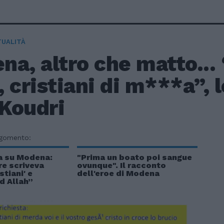
TUALITÀ
a, altro che matto...
 cristiani di m***a”, 
 Koudri
rgomento:
na su Modena:
"Prima un boato poi sangue
re scriveva
ovunque". Il racconto
stiani' e
dell'eroe di Modena
d Allah”