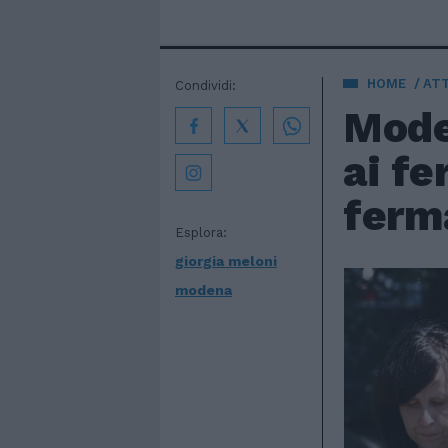
HOME
AT
Condividi:
Moden
ai fe
ferm
Esplora:
giorgia meloni
modena