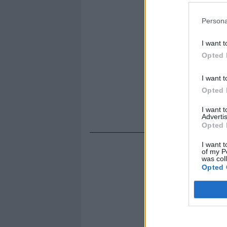
Persona
I want t
Opted 
I want t
Opted 
I want 
Advertis
Opted 
I want t
of my P
was col
Opted 