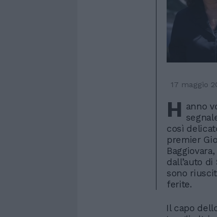
17 maggio 2
H
anno vo
segnale
così delicat
premier Gior
Baggiovara, 
dall’auto d
sono riusci
ferite.
Il capo del