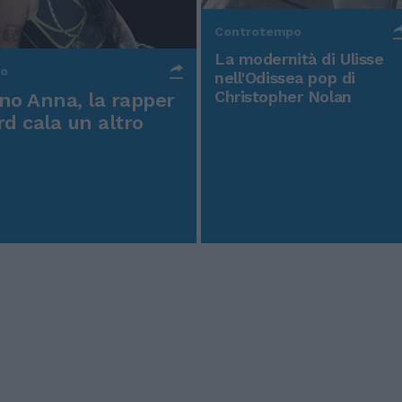
Controtempo
La modernità di Ulisse
po
nell'Odissea pop di
Christopher Nolan
o Anna, la rapper
rd cala un altro