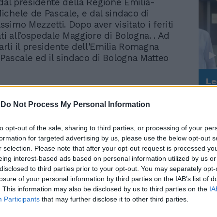
i, dal presidente della Regione Emilia-
chele de Pascale, e dal sindaco di
imo Mezzetti. Dopo aver visitato i feriti
ti all’ospedale Maggiore di Bologna. . Ad
li il presidente dell'Emilia Romagna
Pascale ed il sindaco di Bologna Matteo
Le
da
a detto ai medici: «Grazie per quello che
Rudy Giuliani a Come States?
Le
sta circostanza drammatica ma anche
-
Do Not Process My Personal Information
Trump, Meloni e la strategia
e». Poi ha aggiunto: «Siamo consapevoli di
americana
 ogni giorno».
to opt-out of the sale, sharing to third parties, or processing of your per
formation for targeted advertising by us, please use the below opt-out s
r selection. Please note that after your opt-out request is processed y
eing interest-based ads based on personal information utilized by us or
disclosed to third parties prior to your opt-out. You may separately opt-
losure of your personal information by third parties on the IAB’s list of
. This information may also be disclosed by us to third parties on the
IA
Participants
that may further disclose it to other third parties.