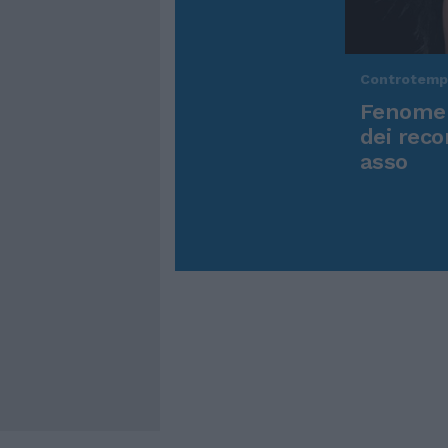
Controtem
Fenomen
dei reco
asso