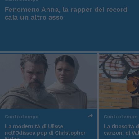
Fenomeno Anna, la rapper dei record
cala un altro asso
Controtempo
Controtempo
La modernità di Ulisse
La rinascita 
nell'Odissea pop di Christopher
canzoni di Va