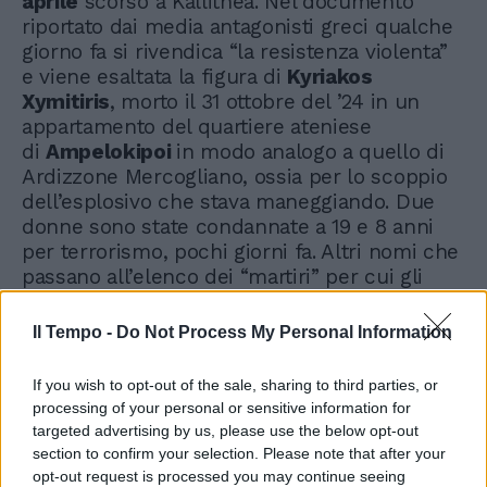
aprile
scorso a Kallithea. Nel documento
riportato dai media antagonisti greci qualche
giorno fa si rivendica “la resistenza violenta”
e viene esaltata la figura di
Kyriakos
Xymitiris
, morto il 31 ottobre del ’24 in un
appartamento del quartiere ateniese
di
Ampelokipoi
in modo analogo a quello di
Ardizzone Mercogliano, ossia per lo scoppio
dell’esplosivo che stava maneggiando. Due
donne sono state condannate a 19 e 8 anni
per terrorismo, pochi giorni fa. Altri nomi che
passano all’elenco dei “martiri” per cui gli
anarchici sono pronti a colpire.
Il Tempo -
Do Not Process My Personal Information
If you wish to opt-out of the sale, sharing to third parties, or
processing of your personal or sensitive information for
targeted advertising by us, please use the below opt-out
section to confirm your selection. Please note that after your
opt-out request is processed you may continue seeing