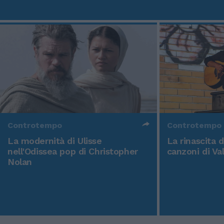
Controtempo
Controtempo
La modernità di Ulisse
La rinascita 
nell'Odissea pop di Christopher
canzoni di Va
Nolan