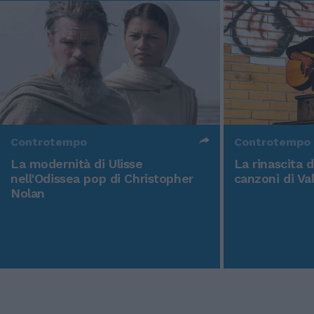
Controtempo
Controtempo
La modernità di Ulisse
La rinascita 
nell'Odissea pop di Christopher
canzoni di Va
Nolan