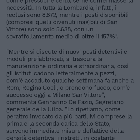
com'è pressoché certo, se ne confermasse la
necessità. In tutta la Lombardia, infatti, i
reclusi sono 8.872, mentre i posti disponibili
(compresi quelli divenuti inagibili di San
Vittore) sono solo 5.638, con un
sovraffollamento medio di oltre il 157%".
"Mentre si discute di nuovi posti detentivi e
moduli prefabbricati, si trascura la
manutenzione ordinaria e straordinaria, così
gli istituti cadono letteralmente a pezzi,
com'è accaduto qualche settimana fa anche a
Rom, Regina Coeli, o prendono fuoco, com'è
successo oggi a Milano San Vittore",
commenta Gennarino De Fazio, Segretario
generale della Uilpa. "Lo ripetiamo, come
peraltro invocato da più parti, ivi comprese la
prima e la seconda carica dello Stato,
servono immediate misure deflattive della
densità detentiva: i ristretti, in costante