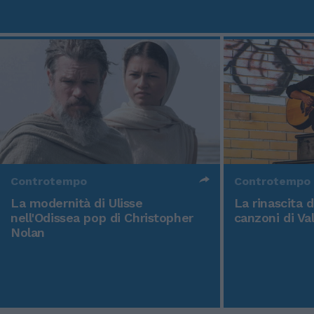
Controtempo
Controtempo
La modernità di Ulisse
La rinascita 
nell'Odissea pop di Christopher
canzoni di Va
Nolan