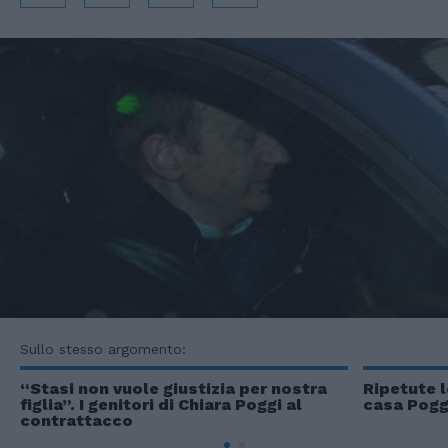
Sullo stesso argomento:
“Stasi non vuole giustizia per nostra
Ripetute l
figlia”. I genitori di Chiara Poggi al
casa Pogg
contrattacco