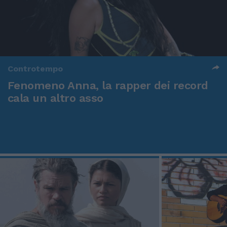
Controtempo
Fenomeno Anna, la rapper dei record
cala un altro asso