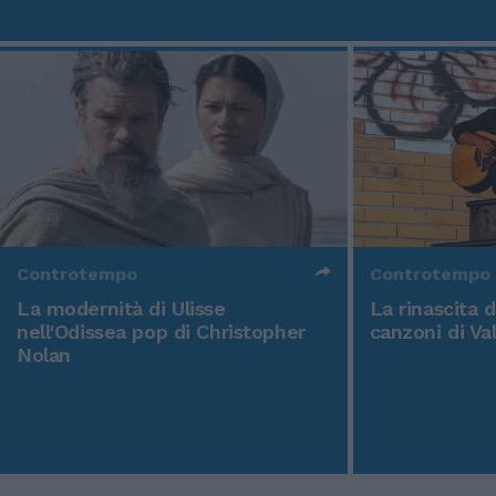
Controtempo
Controtempo
La modernità di Ulisse
La rinascita 
nell'Odissea pop di Christopher
canzoni di Va
Nolan