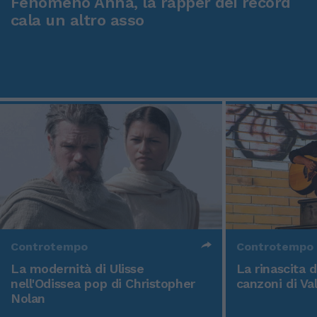
Fenomeno Anna, la rapper dei record
cala un altro asso
Controtempo
Controtempo
La modernità di Ulisse
La rinascita 
nell'Odissea pop di Christopher
canzoni di Va
Nolan