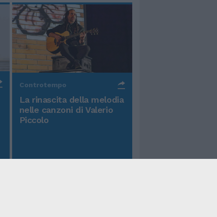
Controtempo
La rinascita della melodia
nelle canzoni di Valerio
Piccolo