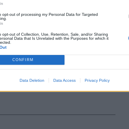
endo tra il fianco e la gamba. A quel
In
ta avrebbe reagito colpendo con due
l collo il 36enne uccidendolo.
to opt-out of processing my Personal Data for Targeted
ing.
In
o opt-out of Collection, Use, Retention, Sale, and/or Sharing
ersonal Data that Is Unrelated with the Purposes for which it
lected.
Out
CONFIRM
Data Deletion
Data Access
Privacy Policy