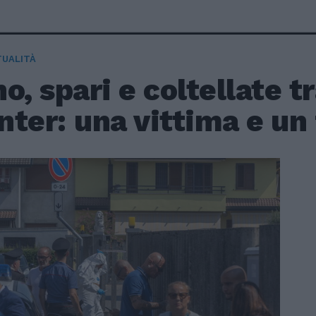
TUALITÀ
o, spari e coltellate tr
Inter: una vittima e u