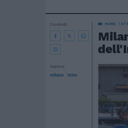
HOME
AT
Condividi:
Milan
dell'
Esplora:
milano
inter