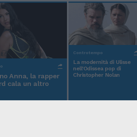
Controtempo
La modernità di Ulisse
po
nell'Odissea pop di
Christopher Nolan
o Anna, la rapper
rd cala un altro