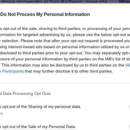
 trova ricoverato al San Raffaele, dove sta
suo legale perché sarà sentito dal pm di
-
Do Not Process My Personal Information
to opt-out of the sale, sharing to third parties, or processing of your per
spettato dell’omicidio di Bellocco.
formation for targeted advertising by us, please use the below opt-out s
è seguita dal pm Paolo Storari. "Mi ha detto
Le
r selection. Please note that after your opt-out request is processed y
da
eso, mi sono difeso'. In auto erano due,
Rudy Giuliani a Come States?
eing interest-based ads based on personal information utilized by us or
Le
cile immaginare cosa sia successo. Beretta
Trump, Meloni e la strategia
disclosed to third parties prior to your opt-out. You may separately opt-
tra ad allenarsi, arriva Bellocco ed escono
americana
losure of your personal information by third parties on the IAB’s list of
ridendo. In ospedale gli devono estrarre
. This information may also be disclosed by us to third parties on the
IA
e, ha una piccola frattura. Non è ancora
Participants
that may further disclose it to other third parties.
arrestato", ha detto l’avvocato di fiducia
Mirko Perlino, dopo aver incontrato al San
apo ultrà dell’Inter.
l Data Processing Opt Outs
prima ricostruzione tutto sarebbe
o opt-out of the Sharing of my personal data.
l’interno della Smart di Bellocco
In
del parcheggio di una palestra, in cui si
ando Berretta. Qui Bellocco avrebbe
o opt-out of the Sale of my Personal Data.