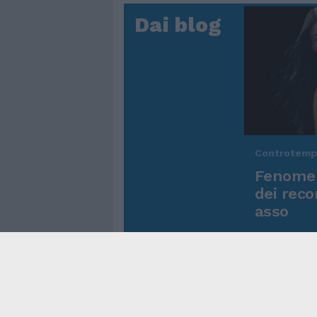
Dai blog
Controtem
Fenomen
dei reco
asso