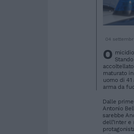
04 settembr
O
micidio
Stando 
accoltellato
maturato in 
uomo di 41 
arma da fu
Dalle prime
Antonio Bel
sarebbe And
dell’Inter e
protagonist