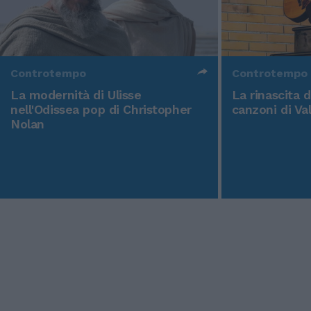
Controtempo
Controtempo
La modernità di Ulisse
La rinascita 
nell'Odissea pop di Christopher
canzoni di Va
Nolan