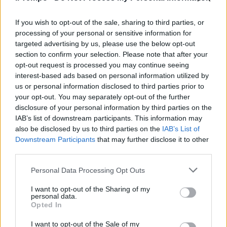
prendere una posizione forte sulla questione
e fare immediata chiarezza, il Pd ha
If you wish to opt-out of the sale, sharing to third parties, or
presentato in Senato un’interrogazione
processing of your personal or sensitive information for
parlamentare, sollecitando il ministro della
targeted advertising by us, please use the below opt-out
Giustizia, Carlo Nordio, a rispondere
section to confirm your selection. Please note that after your
urgentemente su quei presunti rapporti tra
opt-out request is processed you may continue seeing
Forti e la ’ndrangheta.
interest-based ads based on personal information utilized by
us or personal information disclosed to third parties prior to
your opt-out. You may separately opt-out of the further
disclosure of your personal information by third parties on the
IAB’s list of downstream participants. This information may
also be disclosed by us to third parties on the
IAB’s List of
Downstream Participants
that may further disclose it to other
third parties.
Personal Data Processing Opt Outs
I want to opt-out of the Sharing of my
personal data.
Opted In
I want to opt-out of the Sale of my