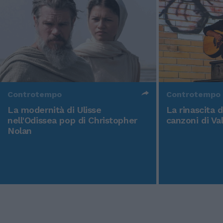
Controtempo
Controtempo
La modernità di Ulisse
La rinascita 
nell'Odissea pop di Christopher
canzoni di Va
Nolan