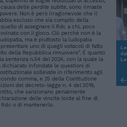
ta, superino le soglie reddituali di accesso,
 causa delle perdite subite, sono rimaste
vere. Non è però irragionevole che il
 abbia escluso che sia compito della
quello di assegnare il Rdc a chi, poco
rovinato con il gioco. Ciò perché non è la
ludopatia, ma è piuttosto la ludopatia
presentare uno di quegli ostacoli di fatto
Le
to della Repubblica rimuovere". È quanto
da
Rudy Giuliani a Come States?
la sentenza n.54 del 2024, con la quale la
Le
Trump, Meloni e la strategia
 dichiarato infondate le questioni di
americana
costituzionale sollevate in riferimento agli
 secondo comma, e 25 della Costituzione
izioni del decreto-legge n. 4 del 2019,
rtito, che sanzionano penalmente
hiarazione delle vincite lorde al fine di
 Rdc o di mantenerlo.