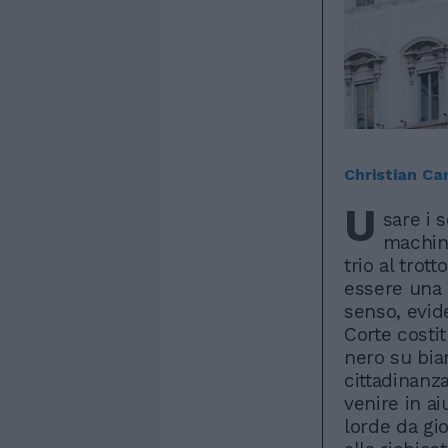
Christian Ca
U
sare i 
machine
trio al trot
essere una 
senso, evid
Corte costit
nero su bia
cittadinanz
venire in ai
lorde da gi