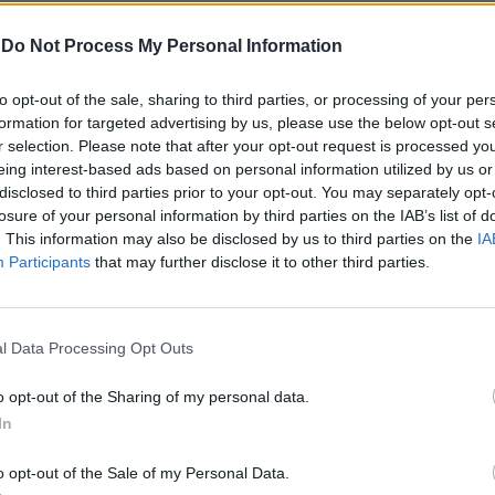
-
Do Not Process My Personal Information
"Sfaccendati", le falle del
reddito: Capezzone a
to opt-out of the sale, sharing to third parties, or processing of your per
valanga in tv
formation for targeted advertising by us, please use the below opt-out s
r selection. Please note that after your opt-out request is processed y
eing interest-based ads based on personal information utilized by us or
disclosed to third parties prior to your opt-out. You may separately opt-
losure of your personal information by third parties on the IAB’s list of
. This information may also be disclosed by us to third parties on the
IA
Participants
that may further disclose it to other third parties.
posizione della Corte costituzionale, resa
genzia di stampa Adnkronos, è stata
l Data Processing Opt Outs
al Tribunale di Foggia e riguardano una
aveva chiesto il reddito di cittadinanza
o opt-out of the Sharing of my personal data.
do di dichiarare precedenti vincite al
In
 non aveva poi comunicato le ulteriori
eguite nel periodo in cui ha percepito il
o opt-out of the Sale of my Personal Data.
 la disciplina del Rdc vieta espressamente