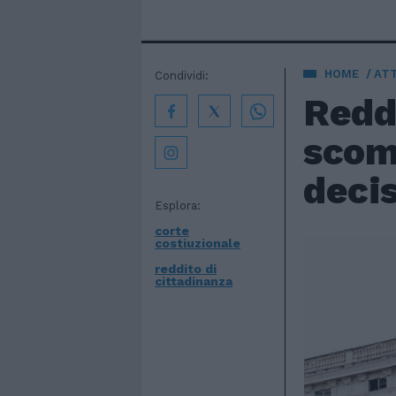
HOME
AT
Condividi:
Reddi
scomm
decis
Esplora:
corte
costiuzionale
reddito di
cittadinanza