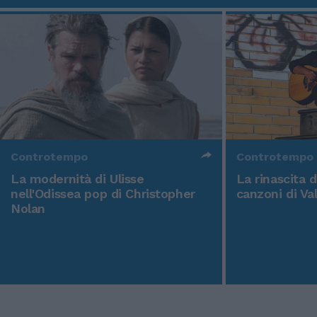
Controtempo
Controtempo
La modernità di Ulisse
La rinascita 
nell'Odissea pop di Christopher
canzoni di Va
Nolan