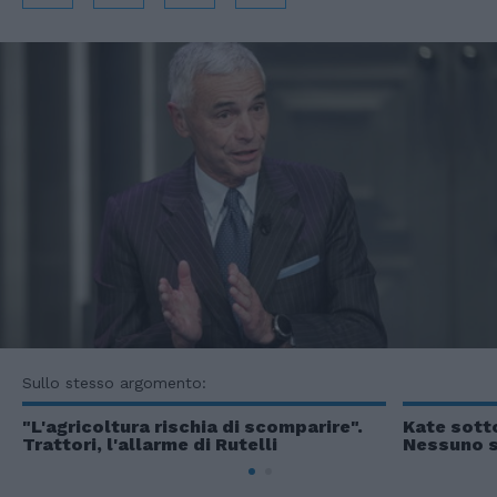
Sullo stesso argomento:
"L'agricoltura rischia di scomparire".
Kate sotto
Trattori, l'allarme di Rutelli
Nessuno s