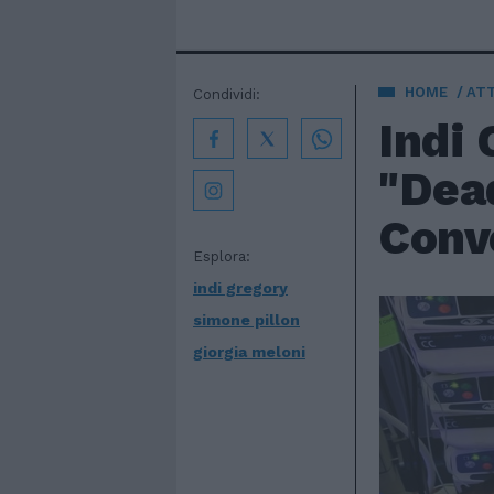
HOME
AT
Condividi:
Indi 
"Dead
Conve
Esplora:
indi gregory
simone pillon
giorgia meloni