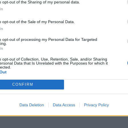
o opt-out of the Sharing of my personal data.
e Segretario di Stato per la Giustizia del
In
"al fine di sensibilizzare le autorità
 inglesi. Meloni chiede di rendere possibile
o opt-out of the Sale of my Personal Data.
 di 8 mesi "di poter accedere al protocollo
In
 un ospedale pediatrico del nostro Paese".
ira a sbloccare la situazione "in tempo
to opt-out of processing my Personal Data for Targeted
é Indi possa accedere a questa possibilità,
ing.
In
to di collaborazione che da sempre
ngue i due Paesi". Per la piccola è una
o opt-out of Collection, Use, Retention, Sale, and/or Sharing
o il tempo.
ersonal Data that Is Unrelated with the Purposes for which it
lected.
Out
CONFIRM
Data Deletion
Data Access
Privacy Policy