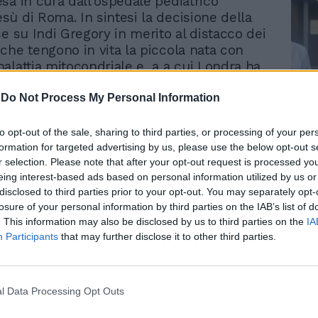
sa in cura dall'ospedale pediatrico
ù di Roma. In sintesi la decisione della
se su Indi Gregory in merito al distacco dei
che tengono in vita la piccola nata con
alattia mitocondriale e a a cui Londra ha
taccare le macchine e interrompere le
la quale i genitori chiedono il
-
Do Not Process My Personal Information
o in Italia, è stata rimandata a
Le
stinazione dei giudici inglesi nel voler
to opt-out of the sale, sharing to third parties, or processing of your per
da
Rudy Giuliani a Come States?
e alla vita di questa piccola combattente
formation for targeted advertising by us, please use the below opt-out s
Le
Trump, Meloni e la strategia
r selection. Please note that after your opt-out request is processed y
il parere medico contrario dell’Ospedale
americana
eing interest-based ads based on personal information utilized by us or
sù è qualcosa di semplicemente
disclosed to third parties prior to your opt-out. You may separately opt-
commenta su X Pro Vita & Famiglia.
losure of your personal information by third parties on the IAB’s list of
. This information may also be disclosed by us to third parties on the
IA
detto ha parlato di altri percorsi.
Participants
that may further disclose it to other third parties.
taliano intanto ha chiesto alla Gran
trasferimento in Italia di Indi, in base alla
dell’Aia del 1996. A quanto si apprende, il
l Data Processing Opt Outs
del Consiglio, Giorgia Meloni, ha avanzato
ta in una lettera indirizzata al Lord