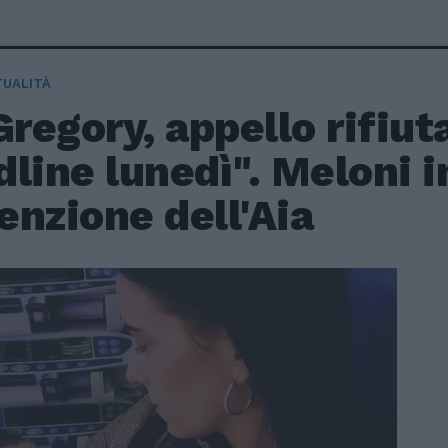
TUALITÀ
Gregory, appello rifiut
line lunedì". Meloni i
nzione dell'Aia