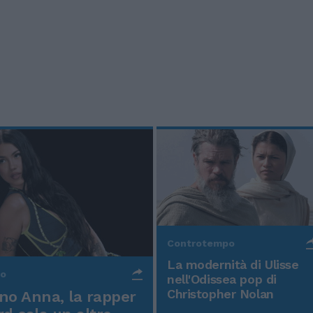
Controtempo
La modernità di Ulisse
po
nell'Odissea pop di
Christopher Nolan
o Anna, la rapper