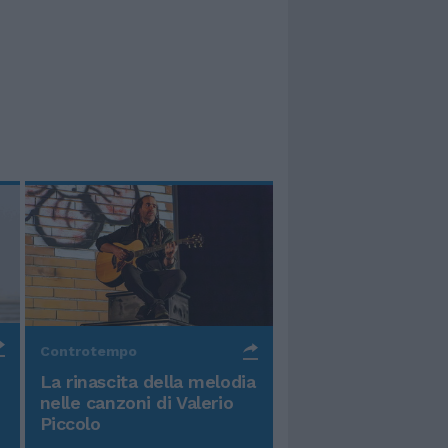
Controtempo
La rinascita della melodia
nelle canzoni di Valerio
Piccolo