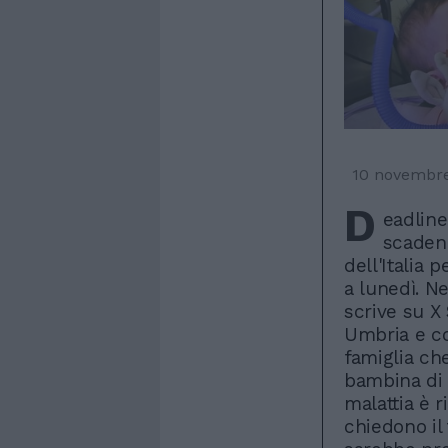
10 novembr
D
eadline
scadenz
dell'Italia 
a lunedì. Ne
scrive su X
Umbria e co
famiglia ch
bambina di 
malattia è r
chiedono il 