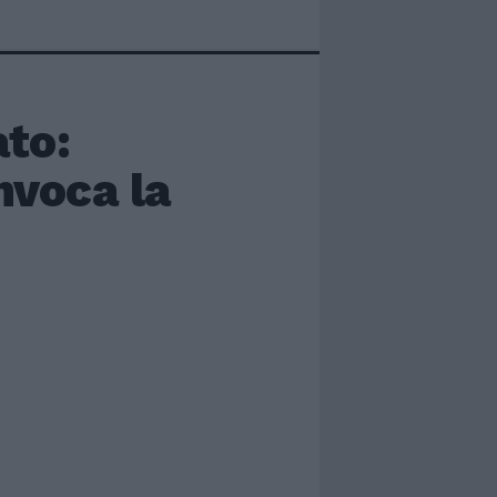
ato:
nvoca la