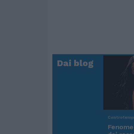
Dai blog
Controtem
Fenomen