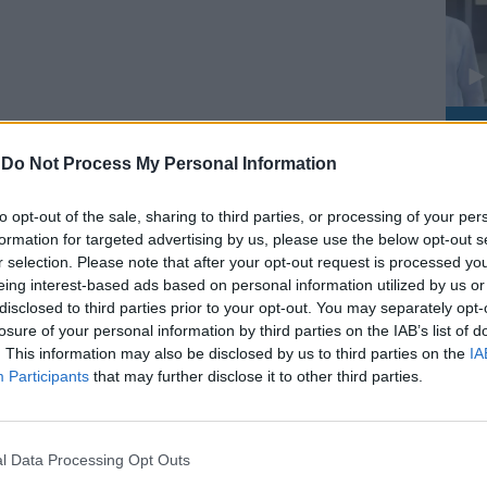
Le
da
-
Do Not Process My Personal Information
Dimarco batte Perin e
Rudy Giuliani a Come States?
Le
porta l'Inter in finale: la
Trump, Meloni e la strategia
to opt-out of the sale, sharing to third parties, or processing of your per
americana
Juve esce dalla Coppa
formation for targeted advertising by us, please use the below opt-out s
Italia
r selection. Please note that after your opt-out request is processed y
eing interest-based ads based on personal information utilized by us or
disclosed to third parties prior to your opt-out. You may separately opt-
losure of your personal information by third parties on the IAB’s list of
. This information may also be disclosed by us to third parties on the
IA
Participants
that may further disclose it to other third parties.
do l’invito del presidente Sergio
l Data Processing Opt Outs
l’assemblea ha deliberato di destinare il