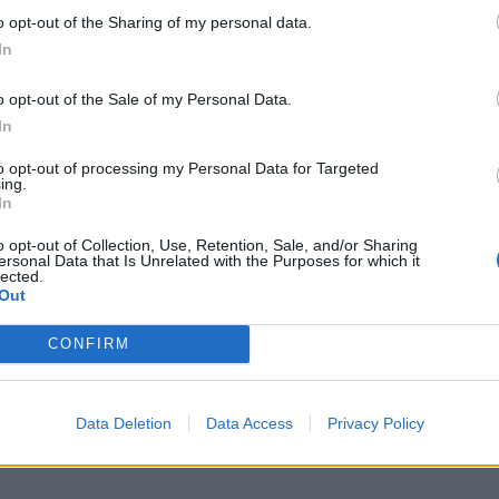
asso della finale di Coppa Italia in favore
o opt-out of the Sharing of my personal data.
 Romagna; la Lega Serie A ha deciso di
In
isposizione della regione queste risorse.
ndrà calcolato in seguito ma è una cifra
o opt-out of the Sale of my Personal Data.
00 mila euro». Così Lorenzo Casini,
In
ella Lega Serie A, alla fine
to opt-out of processing my Personal Data for Targeted
ea, sulla decisione presa da tutte le
ing.
estinare parte del ricavato della partita
In
na e Inter, finale di Coppa Italia in
o opt-out of Collection, Use, Retention, Sale, and/or Sharing
ll’Olimpico di Roma alle popolazioni
ersonal Data that Is Unrelated with the Purposes for which it
 maltempo in Emilia-Romagna.
lected.
Out
CONFIRM
Data Deletion
Data Access
Privacy Policy