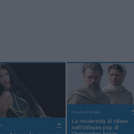
Controtempo
La modernità di Ulisse
po
nell'Odissea pop di
Christopher Nolan