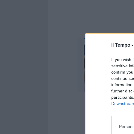
Il Tempo 
If you wish 
sensitive in
confirm you
continue se
information 
further disc
participants
Downstream 
«Raccoglien
Persona
Mattarella, 