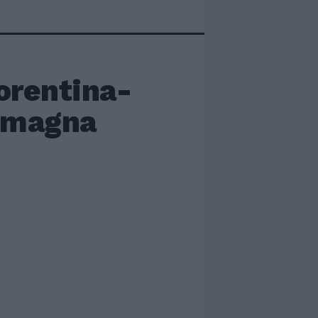
iorentina-
Romagna