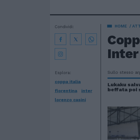
HOME
AT
Condividi:
Coppa
Inter
Sullo stesso a
Esplora:
coppa italia
Lukaku salva
beffata poi 
fiorentina
inter
lorenzo casini