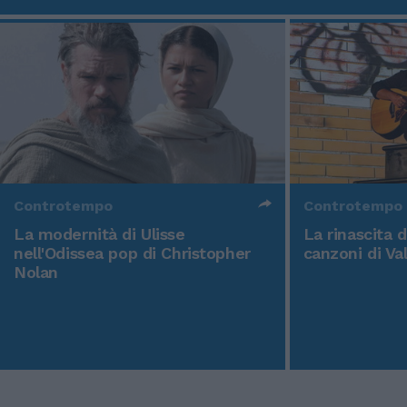
Controtempo
Controtempo
La modernità di Ulisse
La rinascita 
nell'Odissea pop di Christopher
canzoni di Va
Nolan