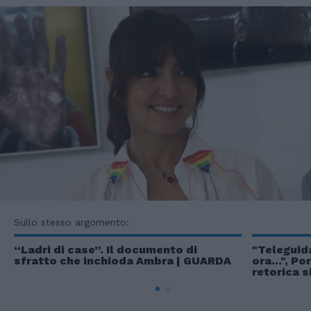
Sullo stesso argomento:
“Ladri di case”. Il documento di
"Teleguida
sfratto che inchioda Ambra | GUARDA
ora...", P
retorica s