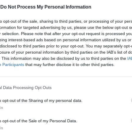
iziaria della GdF sono stati delegati dalla
-
Do Not Process My Personal Information
a belga sulla base dell’assistenza
tra i due Paesi. Ma non si esclude che
to opt-out of the sale, sharing to third parties, or processing of your per
ime settimane sarà aperto di un fascicolo
formation for targeted advertising by us, please use the below opt-out s
lanese, su cui non ci sarebbe
r selection. Please note that after your opt-out request is processed y
da Bruxelles, in virtù del quale gli
eing interest-based ads based on personal information utilized by us or
i italiani potranno adottare iniziative
disclosed to third parties prior to your opt-out. You may separately opt-
. Nel frattempo il giudice istruttore
losure of your personal information by third parties on the IAB’s list of
e e il magistrato della procura federale
. This information may also be disclosed by us to third parties on the
IA
Participants
that may further disclose it to other third parties.
agnini hanno chiesto alcune settimane
re tutto il materiale d’interesse
o di cui è stata fatta copia forense tra ieri
 I titolari belgi dell'indagine sulla
l Data Processing Opt Outs
rruzione all'interno del Parlamento
o pronti a uno scambio di informazioni
o opt-out of the Sharing of my personal data.
iore visto che la procura di Milano
In
ai intenzionata, in tempi brevi, ad aprire
 autonomo con l'ipotesi di riciclaggio.
o opt-out of the Sale of my Personal Data.
In