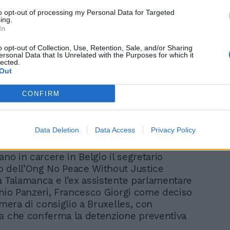
to opt-out of processing my Personal Data for Targeted
ing.
In
o opt-out of Collection, Use, Retention, Sale, and/or Sharing
I giudici del Belgio si
ersonal Data that Is Unrelated with the Purposes for which it
lected.
arrendono sul Qatargate:
Out
la decisione sui
domiciliari
CONFIRM
Data Deletion
Data Access
Privacy Policy
ano in carcere in Belgio il segretario
 dell’Ong No Peace Without Justice
à Talamanca e l’ex assistente parlamentare
onio Panzeri, Francesco Giorgi come deciso
amera di consiglio a Bruxelles, con
a che conferma la detenzione preventiva