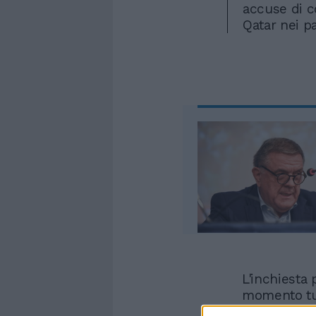
accuse di c
Qatar nei p
L'inchiesta
momento tutt
eseguiti dal