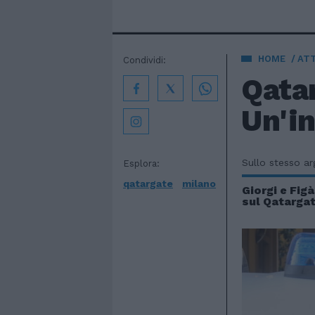
HOME
AT
Condividi:
Qatar
Un'in
Sullo stesso a
Esplora:
qatargate
milano
Giorgi e Fig
sul Qatarga