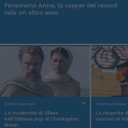
Fenomeno Anna, la rapper dei record
cala un altro asso
Controtempo
Controtempo
La modernità di Ulisse
La rinascita 
nell'Odissea pop di Christopher
canzoni di Va
Nolan