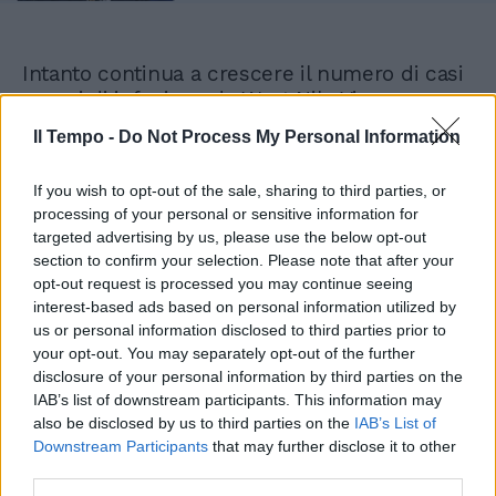
Intanto continua a crescere il numero di casi
umani di infezione da West Nile Virus
nell’ultima settimana di sorveglianza.
Il Tempo -
Do Not Process My Personal Information
Dall’inizio di giugno 2022 sono stati segnalati
in Italia 144 casi confermati di infezione
If you wish to opt-out of the sale, sharing to third parties, or
nell’uomo (94 nell’ultimo bollettino); di questi
processing of your personal or sensitive information for
87 si sono manifestati nella forma neuro-
targeted advertising by us, please use the below opt-out
invasiva (22 EmiliaRomagna, 50 Veneto, 8
section to confirm your selection. Please note that after your
Piemonte, 5 Lombardia, 2 Friuli-Venezia
opt-out request is processed you may continue seeing
Giulia), 23 casi identificati in donatori di
interest-based ads based on personal information utilized by
sangue (3 Lombardia, 11 Veneto, 6 Emilia-
us or personal information disclosed to third parties prior to
Romagna, 3 Piemonte), 33 casi di febbre (1
your opt-out. You may separately opt-out of the further
Piemonte, 3 Lombardia, 27 Veneto, 2
disclosure of your personal information by third parties on the
IAB’s list of downstream participants. This information may
EmiliaRomagna) e 1 caso sintomatico (1
also be disclosed by us to third parties on the
IAB’s List of
Veneto).
Downstream Participants
that may further disclose it to other
third parties.