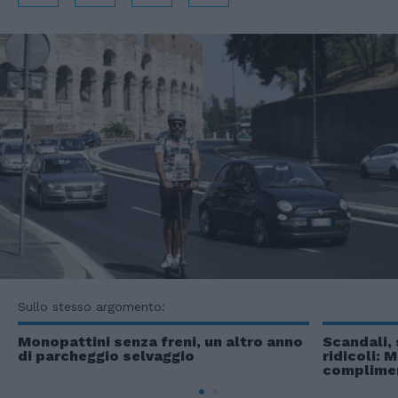
Sullo stesso argomento:
Monopattini senza freni, un altro anno
Scandali, 
di parcheggio selvaggio
ridicoli: 
complimen