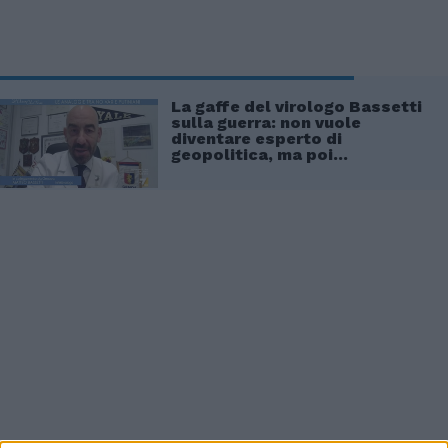
La gaffe del virologo Bassetti
sulla guerra: non vuole
diventare esperto di
geopolitica, ma poi...