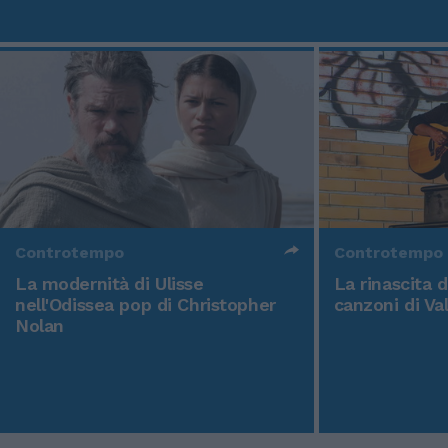
Controtempo
Controtempo
La modernità di Ulisse
La rinascita 
nell'Odissea pop di Christopher
canzoni di Va
Nolan