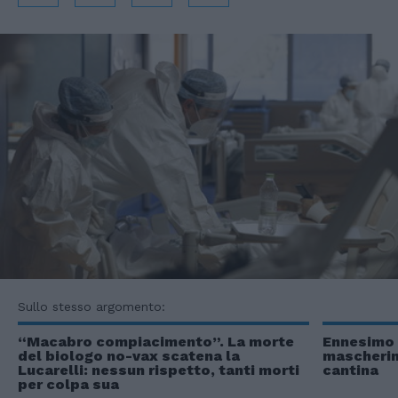
Sullo stesso argomento:
“Macabro compiacimento”. La morte
Ennesimo s
del biologo no-vax scatena la
mascherine
Lucarelli: nessun rispetto, tanti morti
cantina
per colpa sua