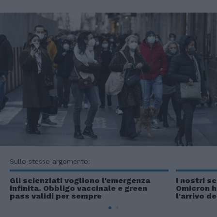
Sullo stesso argomento:
Gli scienziati vogliono l'emergenza
I nostri s
infinita. Obbligo vaccinale e green
Omicron ha
pass validi per sempre
l'arrivo d