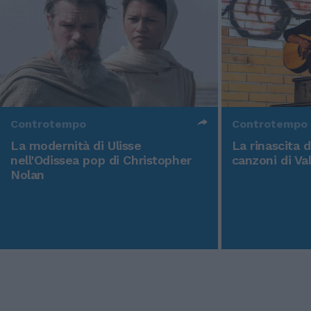
Controtempo
Controtempo
La modernità di Ulisse
La rinascita 
nell'Odissea pop di Christopher
canzoni di Va
Nolan