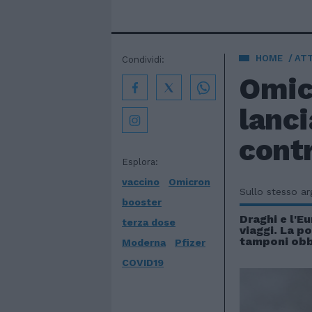
HOME
AT
Condividi:
Omic
lanci
contr
Esplora:
vaccino
Omicron
Sullo stesso a
booster
Draghi e l'Eu
terza dose
viaggi. La p
tamponi obb
Moderna
Pfizer
COVID19