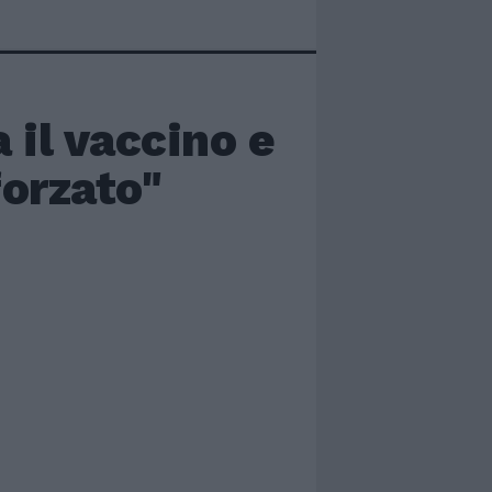
il vaccino e
forzato"