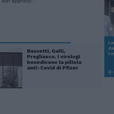
altri approcci".
Le
da
Bassetti, Galli,
Rudy Giuliani a Come States?
Le
Pregliasco. I virologi
Trump, Meloni e la strategia
benedicono la pillola
americana
anti-Covid di Pfizer