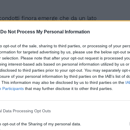
 condotti finora emerge che da un lato
dosi del ciclo primario i titoli degli
tralizzanti, pur rilevabili, sono risultati
-
Do Not Process My Personal Information
vamente inferiori" per Omicron rispetto al
ario wild-type (originario). Ma dall'altro lato
to opt-out of the sale, sharing to third parties, or processing of your per
ha mostrato di "aumentare
formation for targeted advertising by us, please use the below opt-out s
amente" le difese. A riferirlo è l’azienda
r selection. Please note that after your opt-out request is processed y
ca quanto emerso da "un primo sguardo
eing interest-based ads based on personal information utilized by us or
disclosed to third parties prior to your opt-out. You may separately opt-
alutazione del vaccino e del booster" da 50
losure of your personal information by third parties on the IAB’s list of
 (dose dimezzata rispetto a quelle che si
. This information may also be disclosed by us to third parties on the
IA
el ciclo primario) contro il nuovo mutante.
Participants
that may further disclose it to other third parties.
ie primaria a 2 dosi del nostro vaccino -
Twitter - le persone avevano titoli di
utralizzanti rilevabili contro Omicron", ma
ficativamente inferiori rispetto al virus
l Data Processing Opt Outs
 Tuttavia, "una dose booster del vaccino
o opt-out of the Sharing of my personal data.
l livello di dose di 50 µg ha aumentato