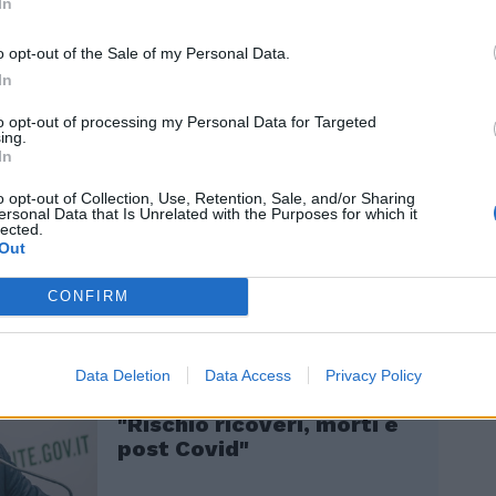
amente i titoli degli anticorpi neutralizzanti
In
on", aggiunge Moderna spiegando che
o opt-out of the Sale of my Personal Data.
ri dati sono stati inviati a un server" in cui
blicati i lavori in versione prestampa
In
sottoposti a revisione fra pari), in modo
to opt-out of processing my Personal Data for Targeted
bito disponibili.
ing.
In
o opt-out of Collection, Use, Retention, Sale, and/or Sharing
ersonal Data that Is Unrelated with the Purposes for which it
lected.
Out
CONFIRM
Vaccino ai bambini, la
mossa di Locatelli per
Data Deletion
Data Access
Privacy Policy
convincere i genitori:
"Rischio ricoveri, morti e
post Covid"