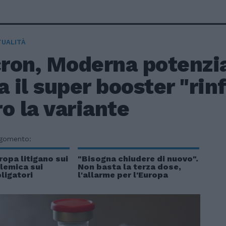
TUALITÀ
ron, Moderna potenzia 
a il super booster "rin
o la variante
rgomento:
ropa litigano sui
"Bisogna chiudere di nuovo".
olemica sui
Non basta la terza dose,
ligatori
l'allarme per l'Europa