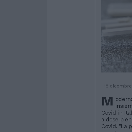
15 dicembre
M
oderna
insiem
Covid in Ita
a dose pien
Covid. "La 