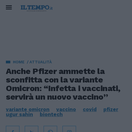
HOME
ATTUALITÀ
Anche Pfizer ammette la
sconfitta con la variante
Omicron: “Infetta i vaccinati,
servirà un nuovo vaccino”
variante omicron
vaccino
covid
pfizer
ugur sahin
biontech