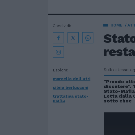
HOME
AT
Condividi:
Stato
resta
Sullo stesso a
Esplora:
marcello dell'utri
"Prendo att
discutere". 
silvio berlusconi
Stato-Mafia,
Letta dalla 
trattativa stato-
mafia
sotto choc