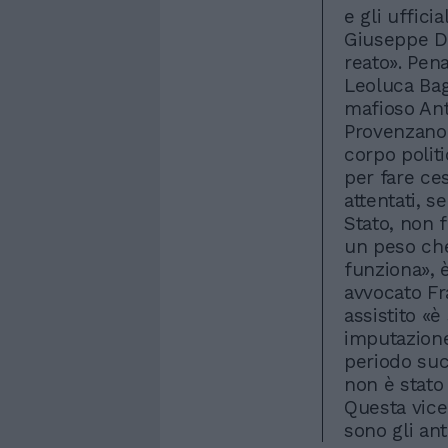
e gli uffici
Giuseppe De
reato». Pen
Leoluca Bag
mafioso Ant
Provenzano.
corpo politi
per fare ce
attentati, 
Stato, non 
un peso che 
funziona», è
avvocato Fr
assistito «è
imputazione
periodo suc
non è stato i
Questa vice
sono gli ant