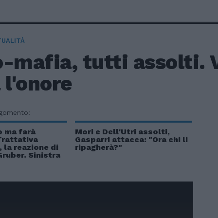
TUALITÀ
-mafia, tutti assolti. 
 l'onore
rgomento:
o ma farà
Mori e Dell'Utri assolti,
Trattativa
Gasparri attacca: "Ora chi li
 la reazione di
ripagherà?"
Gruber. Sinistra