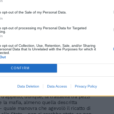
In
 l’avvocato Basilio Milio. Politici e
assolti, quindi, e mafiosi condannati.
o opt-out of the Sale of my Personal Data.
In
to opt-out of processing my Personal Data for Targeted
ing.
In
Mori e Dell'Utri assolti,
o opt-out of Collection, Use, Retention, Sale, and/or Sharing
ersonal Data that Is Unrelated with the Purposes for which it
Gasparri attacca: "Ora chi
lected.
li ripagherà?"
Out
CONFIRM
Data Deletion
Data Access
Privacy Policy
i d’appello, dunque, la trattativa tra pezzi
e la mafia, almeno quella descritta
- quale manovra che agevolò il ricatto di