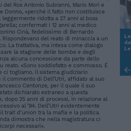
ali del Ros Antonio Subranni, Mario Mori e
 Donno, «perché il fatto non costituisce
a leggermente ridotta a 27 anni al boss
arella; confermati i 12 anni al medico
onino Cinà, fedelissimo di Bernardo
Le
 Rispondevano del reato di minaccia a un
da
co. La trattativa, ma intesa come dialogo
Rudy Giuliani a Come States?
Le
ssare la stagione delle bombe e degli
Trump, Meloni e la strategia
senza alcuna concessione da parte dello
americana
fu reato. «Sono soddisfatto e commosso. È
ci togliamo. Il sistema giudiziario
 il commento di Dell’Utri, affidato al suo
ancesco Centonze, per il quale il suo
 stato dichiarato estraneo a questa
, dopo 25 anni di processi, in relazione al
cessivo al ’94. Dell’Utri evidentemente
l trait d’union tra la mafia e la politica.
nda dimostra che nella magistratura ci
icorpi necessari».