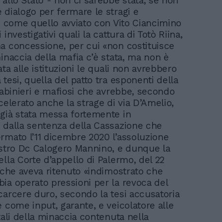
 allo Stato - non ci sarebbe stata, se non
 dialogo per fermare le stragi e
 - come quello avviato con Vito Ciancimino
 investigativi quali la cattura di Totò Riina,
a concessione, per cui «non costituisce
inaccia della mafia c’è stata, ma non è
ata alle istituzioni le quali non avrebbero
tesi, quella del patto tra esponenti della
arabinieri e mafiosi che avrebbe, secondo
celerato anche la strage di via D’Amelio,
già stata messa fortemente in
 dalla sentenza della Cassazione che
rmato l’11 dicembre 2020 l’assoluzione
istro Dc Calogero Mannino, e dunque la
lla Corte d’appello di Palermo, del 22
, che aveva ritenuto «indimostrato che
ia operato pressioni per la revoca del
carcere duro, secondo la tesi accusatoria
e come input, garante, e veicolatore alle
tali della minaccia contenuta nella