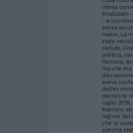
Cosa nostra
intesa come
finalizzato
- a successi
senza alcun
reato». La m
stata veicol
ceduto. Una 
politica, c
l’accusa, ac
ma che era 
discussione
aveva confe
dell’ex min
decisione de
luglio 2019
Mannino abb
regime del 
che lo vuol
autorità sta