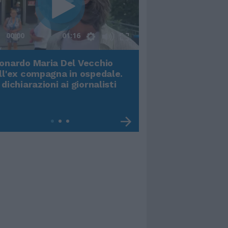
00:00
01:16
onardo Maria Del Vecchio
Terremoto, viene g
ll'ex compagna in ospedale.
video impressiona
 dichiarazioni ai giornalisti