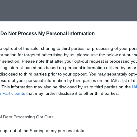
-
Do Not Process My Personal Information
Trattativa Stato-Mafia,
la Corte d'assise
to opt-out of the sale, sharing to third parties, or processing of your per
d'appello ribalta la
formation for targeted advertising by us, please use the below opt-out s
sentenza di primo grado:
r selection. Please note that after your opt-out request is processed y
Mori e Dell'Utri assolti
eing interest-based ads based on personal information utilized by us or
disclosed to third parties prior to your opt-out. You may separately opt-
losure of your personal information by third parties on the IAB’s list of
. This information may also be disclosed by us to third parties on the
IA
Participants
that may further disclose it to other third parties.
hé finalmente la verità viene a galla», è
ima reazione del generale del Ros Mario
l Data Processing Opt Outs
’ex capitano Giuseppe De Donno,
 attraverso i legali: «La sentenza conferma
o opt-out of the Sharing of my personal data.
ativa è una bufala, un’invenzione, un falso