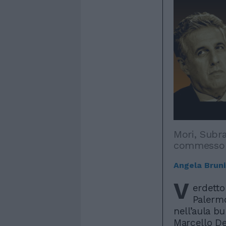
Mori, Subr
commesso 
Angela Bruni
V
erdetto
Palermo
nell’aula bu
Marcello De