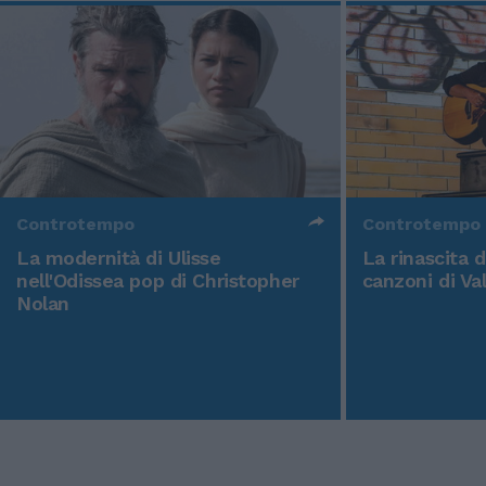
Controtempo
Controtempo
La modernità di Ulisse
La rinascita 
nell'Odissea pop di Christopher
canzoni di Va
Nolan