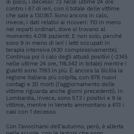
di poco, i decessi: 73 nelle ultime 24 ore
contro i 67 di ieri, con il totale delle vittime
che sale a 130.167. Sono ancora in calo,
invece, i dati relativi ai ricoveri: 110 in meno
nei reparti ordinari, dove si trovano al
momento 4.018 pazienti. E non solo, perché
sono 9 in meno di ieri i letti occupati in
terapia intensiva (430 complessivamente).
Continua poi il calo degli attuali positivi (-2.145
nelle ultime 24 ore, 116.342 in totale) mentre i
guariti sono 7.193 in più. È ancora la Sicilia la
regione italiana più colpita, con 878 nuovi
contagi e 20 morti (l'aggiornamento delle
vittime riguarda anche giorni precedenti). In
Lombardia, invece, sono 573 i positivi e 9 le
vittime, mentre in Veneto ammontano a 613 i
casi con 1 decesso.
Con l'avvicinarsi dell'autunno, però, è allerta
nelle scuole, con le lezioni che sono