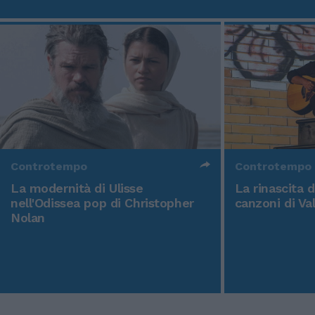
Controtempo
Controtempo
La modernità di Ulisse
La rinascita 
nell'Odissea pop di Christopher
canzoni di Va
Nolan