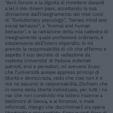
"Avrò l’onore e la dignità di rimettere davanti
a lei il mio Green pass, accettando la sua
dimissione dall’insegnamento dei miei corsi
di "Evolutionary psycology", "Genes mind and
social behavior", e "Animal and human
behavior", e la radiazione della mia cattedra di
insegnamento quale professore ordinario, e
sospensione dell’intero stipendio. Io mi
prendo la responsabilità di ciò che affermo e
aspetto il suo decreto di radiazione da
codesta Universita’ di Padova. Antenati
patrioti, eroi e pensatori, mi avevano illuso
che l’università avesse appreso principi di
libertà e democrazia, vedo che così non è e
me ne assumo le responsabilità...Dichiaro che
in nome della libertà individuale, per tutti i no
vax che non condivido ma tollero insieme a
testimoni di Geova, e ai timorosi, o male
informati, ritengo che discriminarli sia opera
liberticida e oscurantista. Sono quindi fiero di