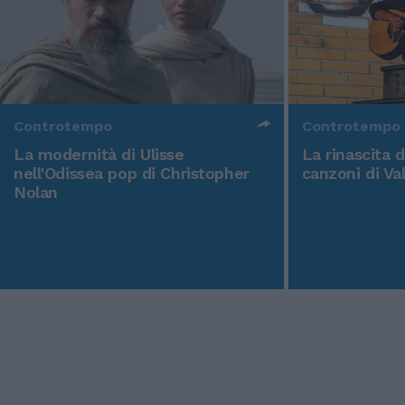
Controtempo
Controtempo
La modernità di Ulisse
La rinascita 
nell'Odissea pop di Christopher
canzoni di Va
Nolan