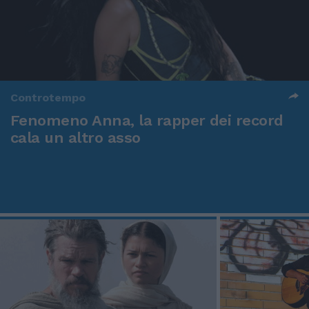
Controtempo
Fenomeno Anna, la rapper dei record
cala un altro asso