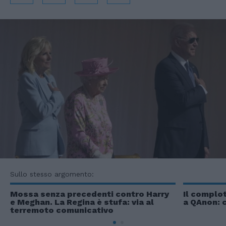
Sullo stesso argomento:
Mossa senza precedenti contro Harry
Il complot
e Meghan. La Regina è stufa: via al
a QAnon: c
terremoto comunicativo