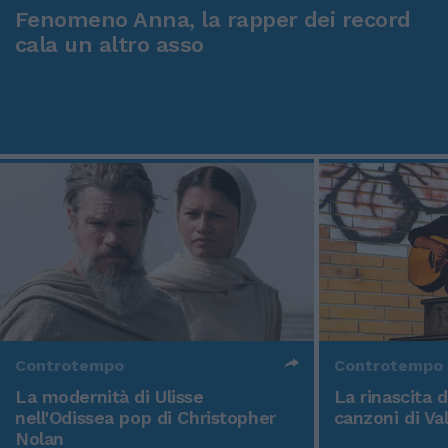
Fenomeno Anna, la rapper dei record
cala un altro asso
Controtempo
Controtempo
La modernità di Ulisse
La rinascita 
nell'Odissea pop di Christopher
canzoni di Va
Nolan