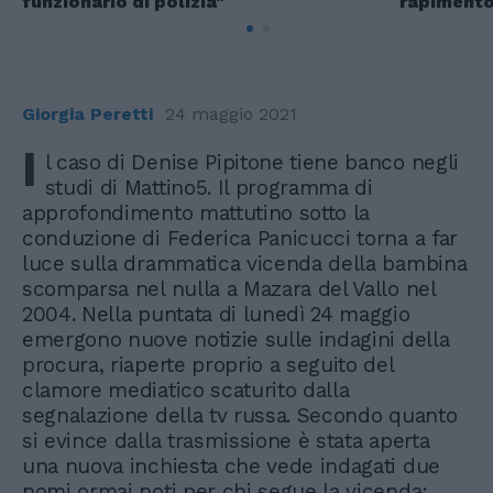
funzionario di polizia"
rapimento
Giorgia Peretti
24 maggio 2021
I
l caso di Denise Pipitone tiene banco negli
studi di Mattino5. Il programma di
approfondimento mattutino sotto la
conduzione di Federica Panicucci torna a far
luce sulla drammatica vicenda della bambina
scomparsa nel nulla a Mazara del Vallo nel
2004. Nella puntata di lunedì 24 maggio
emergono nuove notizie sulle indagini della
procura, riaperte proprio a seguito del
clamore mediatico scaturito dalla
segnalazione della tv russa. Secondo quanto
si evince dalla trasmissione è stata aperta
una nuova inchiesta che vede indagati due
nomi ormai noti per chi segue la vicenda: