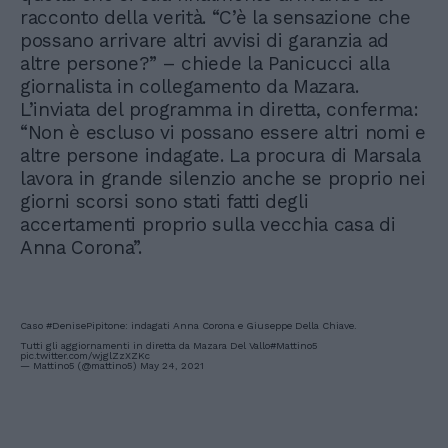
racconto della verità. “C’è la sensazione che
possano arrivare altri avvisi di garanzia ad
altre persone?” – chiede la Panicucci alla
giornalista in collegamento da Mazara.
L’inviata del programma in diretta, conferma:
“Non è escluso vi possano essere altri nomi e
altre persone indagate. La procura di Marsala
lavora in grande silenzio anche se proprio nei
giorni scorsi sono stati fatti degli
accertamenti proprio sulla vecchia casa di
Anna Corona”.
Caso
#DenisePipitone
: indagati Anna Corona e Giuseppe Della Chiave.
Tutti gli aggiornamenti in diretta da Mazara Del Vallo
#Mattino5
pic.twitter.com/wjglZzXZKc
— Mattino5 (@mattino5)
May 24, 2021