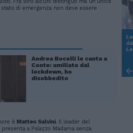
listi. Fra loro alcuni distinguo ma un’unica
o stato di emergenza non deve essere
Le
da
Rudy Giuliani a Come States?
Le
Trump, Meloni e la strategia
Andrea Bocelli le canta a
americana
Conte: umiliato dal
lockdown, ho
disobbedito
onore è
Matteo Salvini
. Il leader del
i presenta a Palazzo Madama senza