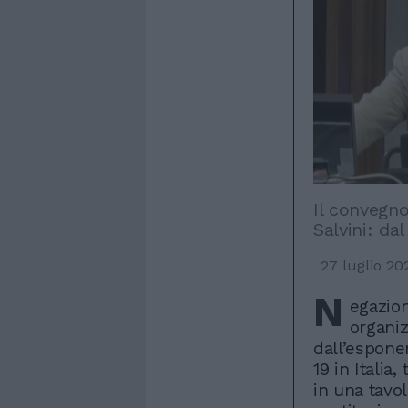
Il convegno
Salvini: d
27 luglio 20
N
egazion
organi
dall’espone
19 in Italia,
in una tavola