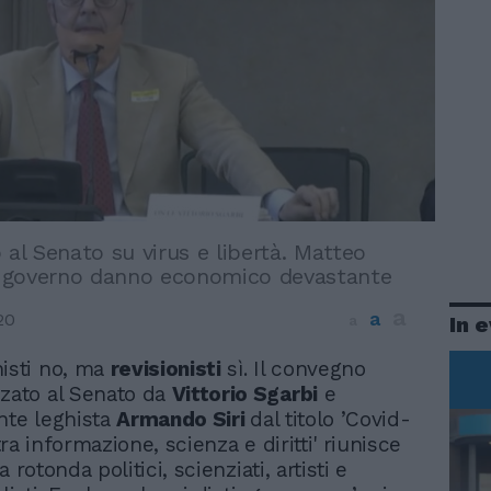
 al Senato su virus e libertà. Matteo
al governo danno economico devastante
a
a
20
a
In 
isti no, ma
revisionisti
sì. Il convegno
zzato al Senato da
Vittorio Sgarbi
e
nte leghista
Armando Siri
dal titolo ’Covid-
 tra informazione, scienza e diritti' riunisce
 rotonda politici, scienziati, artisti e