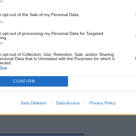
nza appello anche il
saluto con il gomito
In
a fine della specie umana. Se uno mi
mano io commetto un reato e gliela
o opt-out of the Sale of my Personal Data.
In
to opt-out of processing my Personal Data for Targeted
e dal punto di vista scientifico hanno fra i
ing.
mi esponenti
Alberto Zangrillo
, primario
In
perativa di anestesia e rianimazione del
o opt-out of Collection, Use, Retention, Sale, and/or Sharing
 di Milano. Il dottore rivendica la sua
ersonal Data that Is Unrelated with the Purposes for which it
lected.
irus «clinicamente inesistente» che tanto
Out
ere mettendo in evidenza come la curva
tà «si sta azzerando». La ricetta è quella di
CONFIRM
 «con buonsenso e ottimismo» evitando
smi che possono portare le persone a «non
spedale per paura».
Data Deletion
Data Access
Privacy Policy