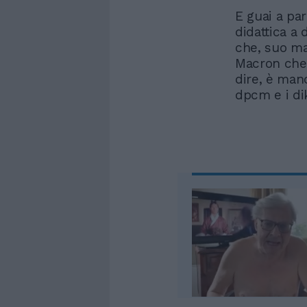
E guai a pa
didattica a 
che, suo ma
Macron che 
dire, è manc
dpcm e i dik