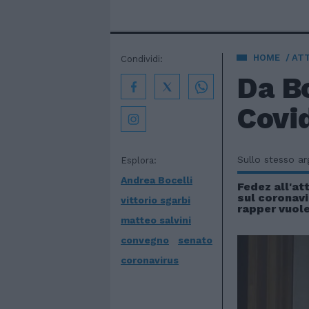
HOME
AT
Condividi:
Da Bo
Covi
Sullo stesso a
Esplora:
Andrea Bocelli
Fedez all'at
sul coronavir
vittorio sgarbi
rapper vuole
matteo salvini
convegno
senato
coronavirus