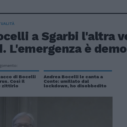
TUALITÀ
celli a Sgarbi l'altra v
d. L'emergenza è demo
rgomento:
tacco di Bocelli
Andrea Bocelli le canta a
us. Così il
Conte: umiliato dal
 zittirlo
lockdown, ho disobbedito