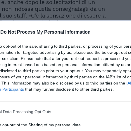
e, anche dopo le sollecitazioni di un
, non indossa quella consegnatagli da un
suo staff. «C’è la sensazione di essere a
i carbonari, ma io fra la gente strana mi
simo», dice in apertura del suo intervento
-
Do Not Process My Personal Information
taccare il governo che «sta facendo un
mico devastante al Paese».
to opt-out of the sale, sharing to third parties, or processing of your per
formation for targeted advertising by us, please use the below opt-out s
o dell’Interno prende poi in prestito le
r selection. Please note that after your opt-out request is processed y
unciate nel suo intervento dal giudice
eing interest-based ads based on personal information utilized by us or
la Corte Costituzionale,
Sabino Cassese
.
disclosed to third parties prior to your opt-out. You may separately opt-
 prorogare lo stato di emergenza se
losure of your personal information by third parties on the IAB’s list of
 non c’è. I numeri sono numeri», dichiara.
. This information may also be disclosed by us to third parties on the
IA
Participants
that may further disclose it to other third parties.
a della necessità di un
ritorno alla
n tempi brevissimi. «Ho visto una signora
rare in acqua con la mascherina. Vuol dire
fare lavoro di recupero importante, un
l Data Processing Opt Outs
rale», racconta.
o opt-out of the Sharing of my personal data.