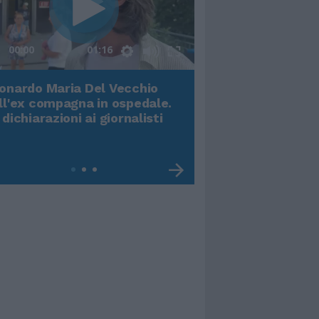
00:00
01:16
onardo Maria Del Vecchio
Terremoto, viene g
ll'ex compagna in ospedale.
video impressiona
 dichiarazioni ai giornalisti