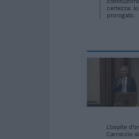
costituziona
certezza: l
prorogato.
L’ospite d’
Carroccio s