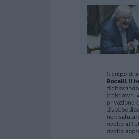
Il colpo di 
Bocelli
. Il 
dichiarando
lockdown. «
privazione d
disobbedito
non salutar
rivolto al f
rivolto sopr