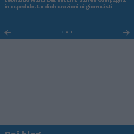
Leonardo Maria Del Vecchio dall'ex compagna
in ospedale. Le dichiarazioni ai giornalisti