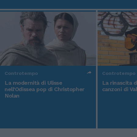
Controtempo
Controtempo
La modernità di Ulisse
La rinascita 
nell'Odissea pop di Christopher
canzoni di Va
Nolan