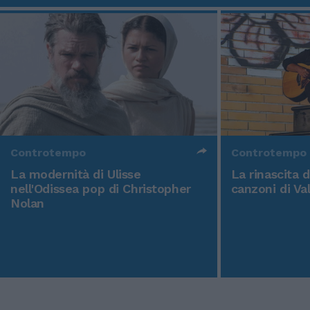
Controtempo
Controtempo
La modernità di Ulisse
La rinascita 
nell'Odissea pop di Christopher
canzoni di Va
Nolan