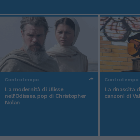
Controtempo
Controtempo
La modernità di Ulisse
La rinascita 
nell'Odissea pop di Christopher
canzoni di Va
Nolan