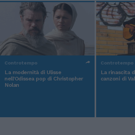
Controtempo
Controtempo
La modernità di Ulisse
La rinascita 
nell'Odissea pop di Christopher
canzoni di Va
Nolan