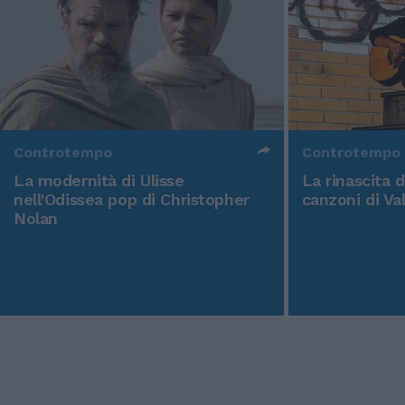
Controtempo
Controtempo
La modernità di Ulisse
La rinascita 
nell'Odissea pop di Christopher
canzoni di Va
Nolan