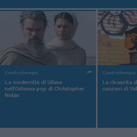
Controtempo
Controtempo
La modernità di Ulisse
La rinascita 
nell'Odissea pop di Christopher
canzoni di Va
Nolan