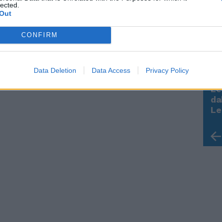
lected.
Out
CONFIRM
Data Deletion
Data Access
Privacy Policy
Le
Rudy Giuliani a Come States?
da
Trump, Meloni e la strategia
Le
americana