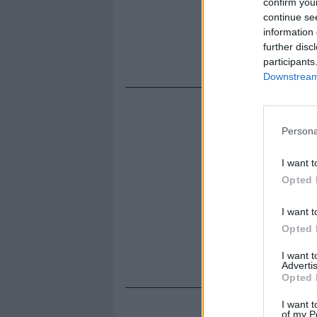
confirm you
continue se
information 
further disc
participants
Downstream 
Persona
I want t
Opted 
I want t
Opted 
I want 
Advertis
Opted 
I want t
of my P