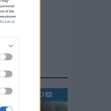
ou may
 personal
out of the
 downstream
B’s List of
evidenza