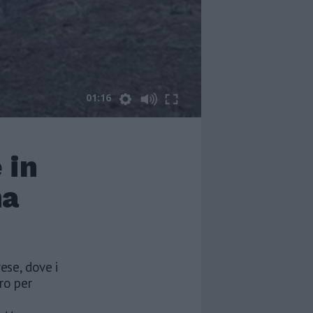
01:16
 in
na
vese, dove i
ro per