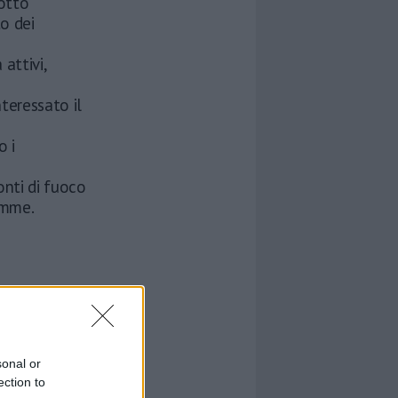
sotto
o dei
 attivi,
nteressato il
o i
onti di fuoco
amme.
sonal or
ection to