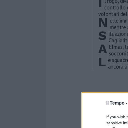
I
l rogo, di
controllo 
volontari del
N
elle imm
mentre 
S
ituazion
Cagliarit
A
Elmas, l
soccorri
L
e squadr
ancora a
Il Tempo 
If you wish 
sensitive in