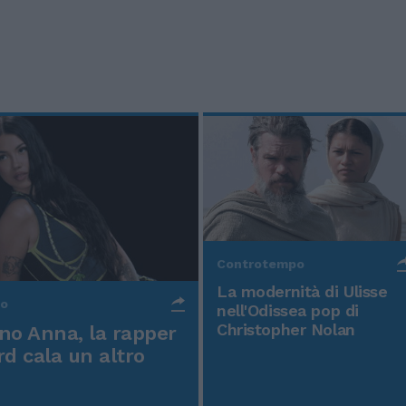
Controtempo
La modernità di Ulisse
po
nell'Odissea pop di
Christopher Nolan
o Anna, la rapper
rd cala un altro