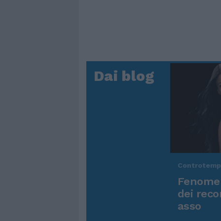
Dai blog
Controtem
Fenomen
dei reco
asso