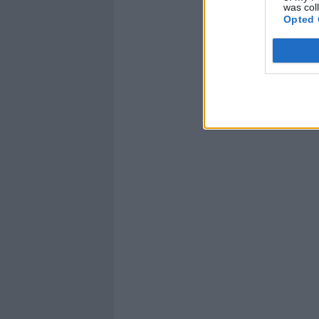
was col
Opted 