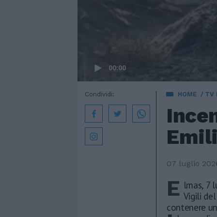
00:00
Condividi:
HOME
TV
Incen
Emil
07 luglio 202
E
lmas, 7 l
Vigili d
contenere un