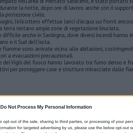
vampato nell'area di Mercato Saraceno, è stato portato 
durante la notte, dopo ore di lavoro anche con il support
la protezione civile.
agini, l'elicottero effettua lanci d'acqua sui fronti ancora
a terra restano ampie zone di vegetazione bruciata.
e difficile anche in Sardegna, dove diversi incendi hanno i
ano e il Sud dell'isola.
e fiamme sono arrivate vicino alle abitazioni, costringend
tori a evacuazioni precauzionali.
e dei Vigili del fuoco hanno lavorato tra fumo denso e fr
ttivi per proteggere case e strutture minacciate dalle fi
-
Do Not Process My Personal Information
to opt-out of the sale, sharing to third parties, or processing of your per
formation for targeted advertising by us, please use the below opt-out s