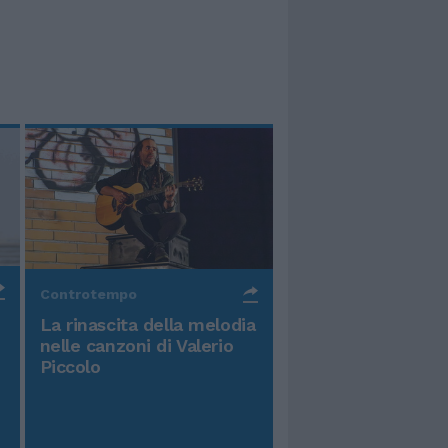
Controtempo
La rinascita della melodia
nelle canzoni di Valerio
Piccolo