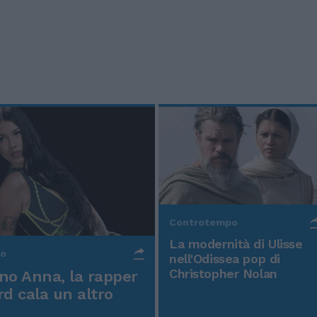
Controtempo
La modernità di Ulisse
po
nell'Odissea pop di
Christopher Nolan
o Anna, la rapper
rd cala un altro