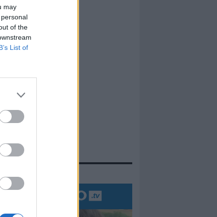
ou may
 personal
out of the
 downstream
B’s List of
evidenza