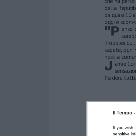
che ha perso 
della Repubbl
da quasi 10 
oggi è sconv
"P
enso c
sarebb
Troubles qui,
sapete, ogni 
nostra comun
J
amie Cor
sensazion
Perdere tutto
Il Tempo 
If you wish 
sensitive in