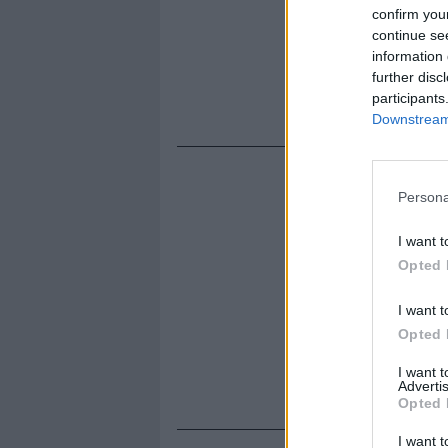
confirm you
continue se
information 
further disc
participants
Downstream 
Persona
I want t
Opted 
I want t
Opted 
I want 
Advertis
Opted 
I want t