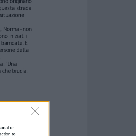
ono originario
questa strada
situazione
e, Norma - non
o iniziati i
barricate. E
persone della
.
a: "Una
 che brucia.
sonal or
ection to