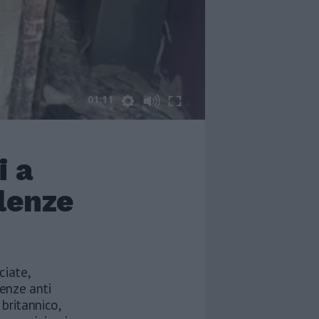
01:11
i a
olenze
ciate,
lenze anti
 britannico,