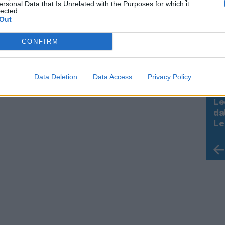
ersonal Data that Is Unrelated with the Purposes for which it
lected.
Out
CONFIRM
Data Deletion
Data Access
Privacy Policy
Le
Rudy Giuliani a Come States?
da
Trump, Meloni e la strategia
Le
americana