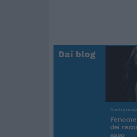
Dai blog
Controtem
Fenomen
dei reco
asso