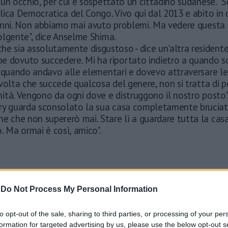
un occhio, per cui è sospettato un cittadino sudanese. "S
ica Democratica del Congo. Vivo qui dal 2013 e abito in 
anni. Non abbiamo mai avuto problemi. Ma vedere questa 
olgente", dice Anselme Shima.
he sia assolutamente disgustoso - dice un'altra resident
e dovuto succedere. Mi ha riportato indietro a quando son
 quando andavo alle elementari e dovevo attraversare le 
volta che succede qualcosa del genere, non si tratta di 
ità. Vengono da ogni dove e distruggono il nostro posto"
ry guarda sconsolato la sua casa completamente bruciat
e che non supererò mai. Stare lì a guardare tutta la casa
. Ma ormai è così, amico".
-
Do Not Process My Personal Information
to opt-out of the sale, sharing to third parties, or processing of your per
formation for targeted advertising by us, please use the below opt-out s