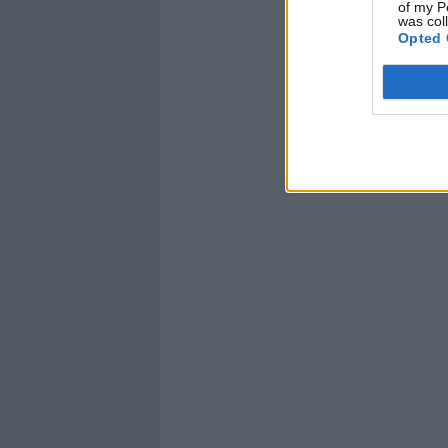
of my P
was col
Opted 