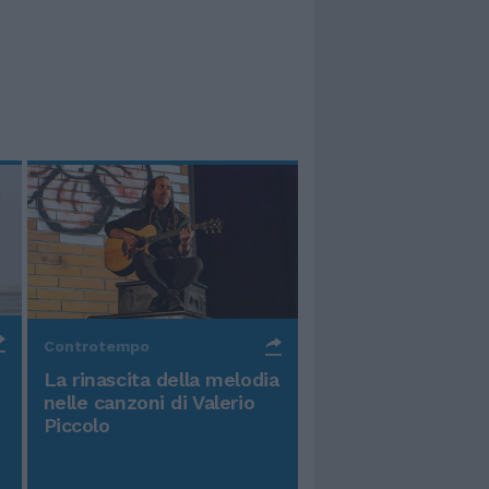
Controtempo
La rinascita della melodia
nelle canzoni di Valerio
Piccolo