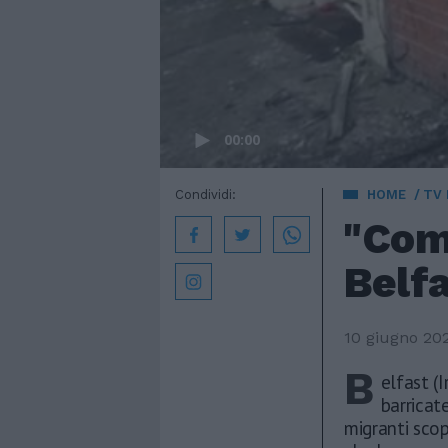
00:00
Condividi:
HOME
TV
"Come
Belfa
10 giugno 20
B
elfast (
barricat
migranti scop