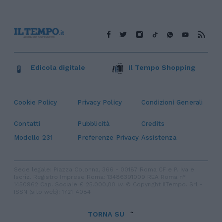
Edicola digitale
Il Tempo Shopping
Cookie Policy
Privacy Policy
Condizioni Generali
Contatti
Pubblicità
Credits
Modello 231
Preferenze Privacy
Assistenza
Sede legale: Piazza Colonna, 366 - 00187 Roma CF e P. Iva e
Iscriz. Registro Imprese Roma: 13486391009 REA Roma n°
1450962 Cap. Sociale € 25.000,00 i.v. © Copyright IlTempo. Srl -
ISSN (sito web): 1721-4084
TORNA SU