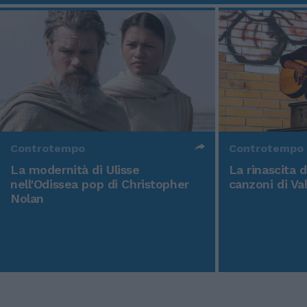
Controtempo
Controtempo
La modernità di Ulisse
La rinascita 
nell'Odissea pop di Christopher
canzoni di Va
Nolan