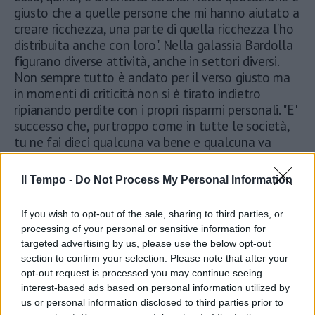
giusto che a quelle persone che mi hanno aiutato a
creare ricchezza, una parte di quella ricchezza l'ho
distribuita anche con loro". Nella galassia Bardolla
figurano diverse attività, anche in settori diversi.
Non sempre tutto è andato per il verso giusto ma
in momenti di criticità non si è tirato indietro
ripianando perdite con i propri risparmi personali. "E'
successo che, purtroppo come in tutte le società,
tu ne fai dieci qualcuna va bene e qualcuna va
male. E' successo che in un caso specifico ho messo
quasi un milione di euro di tasca mia per non far
Il Tempo -
Do Not Process My Personal Information
perdere agli altri soci piccoli che avevano investito
con me i loro soldi. Quindi, succede, fa parte del
If you wish to opt-out of the sale, sharing to third parties, or
business. La cosa importante è cercare di essere
processing of your personal or sensitive information for
onesti e cercare di fare le cose al meglio in cui si
targeted advertising by us, please use the below opt-out
possono fare. Poi gli errori accadono, fa parte
section to confirm your selection. Please note that after your
anche dei venture capital che investendo in dieci
opt-out request is processed you may continue seeing
aziende sanno già che sette vanno male, due così
interest-based ads based on personal information utilized by
così e una ripaga tutto l'investimento".
us or personal information disclosed to third parties prior to