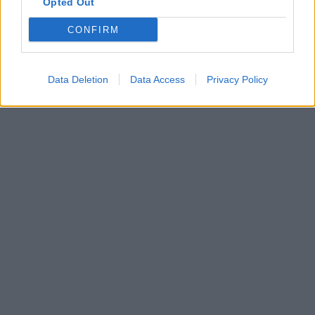
Opted Out
CONFIRM
In evidenza
Data Deletion
Data Access
Privacy Policy