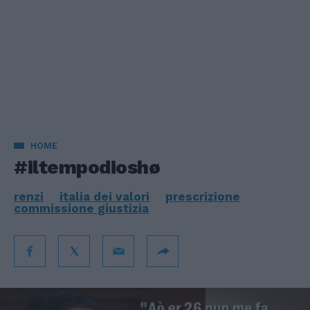
HOME
#iltempodioshø
renzi
italia dei valori
prescrizione
commissione giustizia