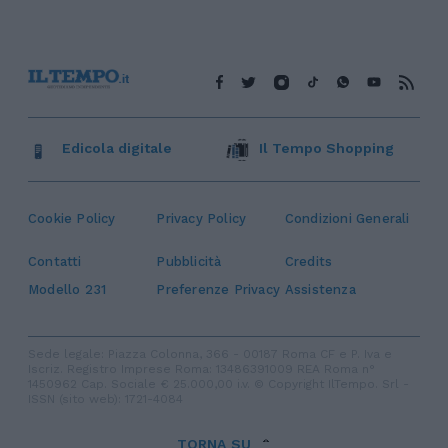
Edicola digitale
Il Tempo Shopping
Cookie Policy
Privacy Policy
Condizioni Generali
Contatti
Pubblicità
Credits
Modello 231
Preferenze Privacy
Assistenza
Sede legale: Piazza Colonna, 366 - 00187 Roma CF e P. Iva e
Iscriz. Registro Imprese Roma: 13486391009 REA Roma n°
1450962 Cap. Sociale € 25.000,00 i.v. © Copyright IlTempo. Srl -
ISSN (sito web): 1721-4084
TORNA SU