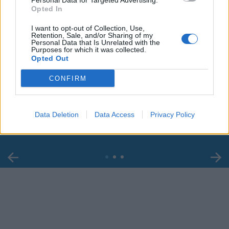
Personal Data for Targeted Advertising.
Opted In
I want to opt-out of Collection, Use,
Retention, Sale, and/or Sharing of my
Personal Data that Is Unrelated with the
Purposes for which it was collected.
Opted Out
00:00
01:16
CONFIRM
Leonardo Maria Del Vecchio dall'ex compagna
in ospedale. Le dichiarazioni ai giornalisti
Data Deletion
Data Access
Privacy Policy