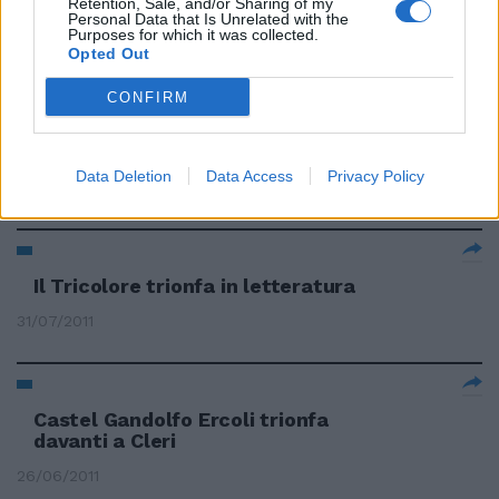
Retention, Sale, and/or Sharing of my
Personal Data that Is Unrelated with the
Purposes for which it was collected.
Opted Out
EQUITAZIONE A San Patrignano
CONFIRM
trionfa Arioldi Roberto Arioldi,
decano dei cavalieri azzurri (nel
2007 è stato c.t.
Data Deletion
Data Access
Privacy Policy
31/07/2011
Il Tricolore trionfa in letteratura
31/07/2011
Castel Gandolfo Ercoli trionfa
davanti a Cleri
26/06/2011