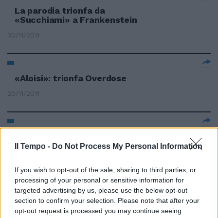
La parodia trionfa da
«Succhiami» a Frankenstein
30/11/2011
«Aloisi»: trionfa Overdose
20/11/2011
Duck Feet trionfa nel «Premio
Berardelli»
Il Tempo -
Do Not Process My Personal Information
06/11/2011
If you wish to opt-out of the sale, sharing to third parties, or
processing of your personal or sensitive information for
targeted advertising by us, please use the below opt-out
section to confirm your selection. Please note that after your
Cinema Nelle sale trionfa
opt-out request is processed you may continue seeing
Cronenberg con Freud e Jung