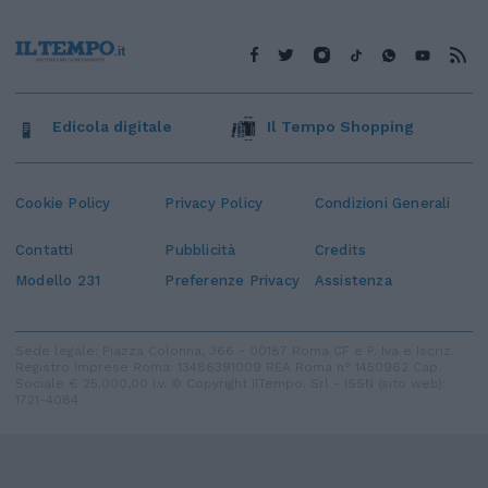
Edicola digitale
Il Tempo Shopping
Cookie Policy
Privacy Policy
Condizioni Generali
Contatti
Pubblicità
Credits
Modello 231
Preferenze Privacy
Assistenza
Sede legale: Piazza Colonna, 366 - 00187 Roma CF e P. Iva e Iscriz.
Registro Imprese Roma: 13486391009 REA Roma n° 1450962 Cap.
Sociale € 25.000,00 i.v. © Copyright IlTempo. Srl - ISSN (sito web):
1721-4084
TORNA SU