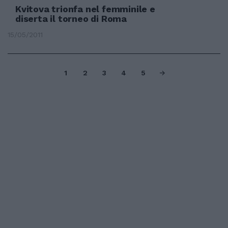
Kvitova trionfa nel femminile e
diserta il torneo di Roma
15/05/2011
1
2
3
4
5