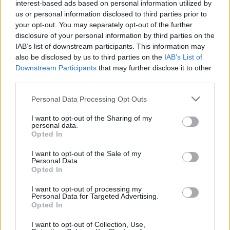
interest-based ads based on personal information utilized by
rivali in amore
us or personal information disclosed to third parties prior to
09/10/2011
your opt-out. You may separately opt-out of the further
disclosure of your personal information by third parties on the
IAB’s list of downstream participants. This information may
also be disclosed by us to third parties on the
IAB’s List of
Il noir dei telefilm trionfa in tv
Downstream Participants
that may further disclose it to other
third parties.
31/08/2011
Personal Data Processing Opt Outs
I want to opt-out of the Sharing of my
personal data.
Pavan trionfa nel Norwegian
Opted In
Challenge
I want to opt-out of the Sale of my
21/08/2011
Personal Data.
Opted In
I want to opt-out of processing my
Personal Data for Targeted Advertising.
Simone Vitta Alla fine trionfa la
Opted In
McLaren di Jenson Button.
I want to opt-out of Collection, Use,
07/08/2011