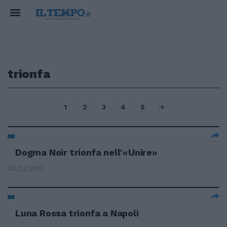
trionfa
1
2
3
4
5
Dogma Noir trionfa nell'«Unire»
30/12/2012
Luna Rossa trionfa a Napoli