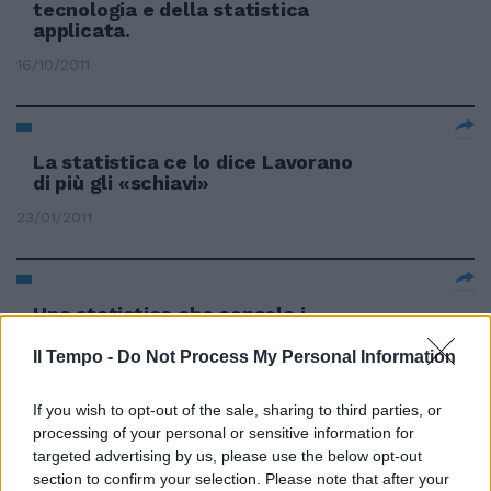
tecnologia e della statistica
applicata.
16/10/2011
La statistica ce lo dice Lavorano
di più gli «schiavi»
23/01/2011
Una statistica che consola i
romanisti
Il Tempo -
Do Not Process My Personal Information
07/11/2010
If you wish to opt-out of the sale, sharing to third parties, or
processing of your personal or sensitive information for
targeted advertising by us, please use the below opt-out
IFFHS Inter al comando, Roma
section to confirm your selection. Please note that after your
tredicesima L'Inter conquista il