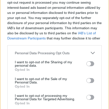
opt-out request is processed you may continue seeing
comando solitario della
interest-based ads based on personal information utilized by
classifica dell'Iffhs, l'Istituto
mondiale di storia e statistica
us or personal information disclosed to third parties prior to
del calcio.
your opt-out. You may separately opt-out of the further
disclosure of your personal information by third parties on the
05/09/2010
IAB’s list of downstream participants. This information may
also be disclosed by us to third parties on the
IAB’s List of
Downstream Participants
that may further disclose it to other
third parties.
Economia italiana maglia nera in
Europa
Personal Data Processing Opt Outs
16/01/2009
I want to opt-out of the Sharing of my
personal data.
Opted In
I want to opt-out of the Sale of my
Alessandro Austini
Personal Data.
[email protected]
La statistica
Opted In
parla ...
I want to opt-out of processing my
22/02/2008
Personal Data for Targeted Advertising.
Opted In