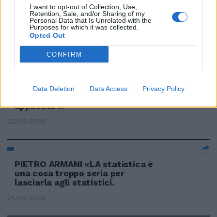
I want to opt-out of Collection, Use,
Retention, Sale, and/or Sharing of my
La statistica
Personal Data that Is Unrelated with the
Purposes for which it was collected.
03/07/2006
Opted Out
CONFIRM
di RINO TOMMASI NON sarò
certo io, da cultore ed
Data Deletion
Data Access
Privacy Policy
appassionato della statistica
applicata ...
22/08/2005
PIETRO ARMANI «LA statistica è
una cosa troppo seria per
lasciarla agli statistici.
24/05/2005